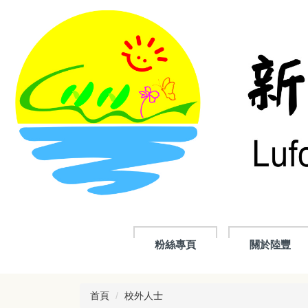
跳
到
主
要
內
容
區
粉絲專頁
關於陸豐
首頁
校外人士